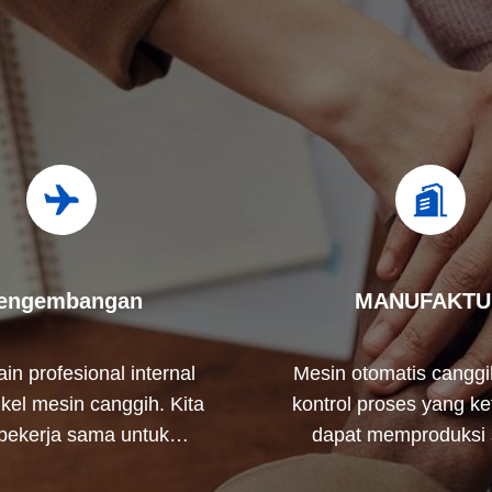
engembangan
MANUFAKTU
in profesional internal
Mesin otomatis canggi
kel mesin canggih. Kita
kontrol proses yang ke
 bekerja sama untuk
dapat memproduksi
bangkan produk yang
terminal listrik di luar 