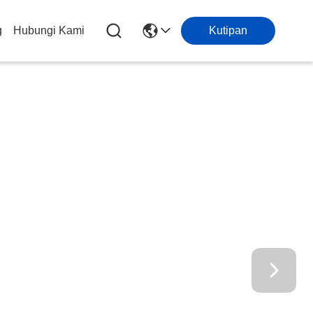
g
Hubungi Kami
Kutipan