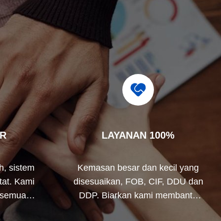
R
LAYANAN 100%
h, sistem
Kemasan besar dan kecil yang
tat. Kami
disesuaikan, FOB, CIF, DDU dan
 semua
DDP. Biarkan kami membantu
permintaan
Anda menemukan solusi terbaik