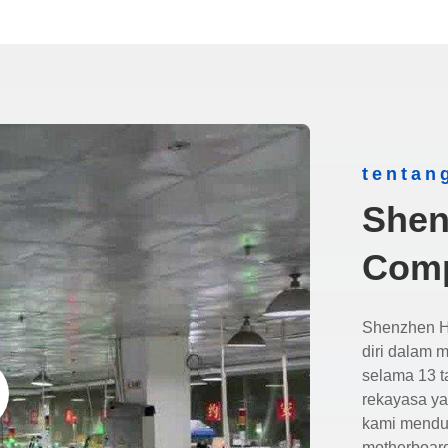
tentan
Shen
Comp
Shenzhen H
diri dalam m
selama 13 t
rekayasa y
kami mendu
motherboard