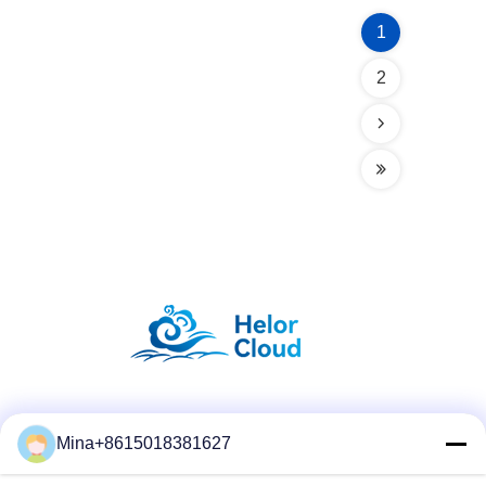
1
2
Media Sosial
Mina+8615018381627