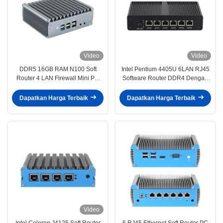
Video
Video
DDR5 16GB RAM N100 Soft
Intel Pentium 4405U 6LAN RJ45
Router 4 LAN Firewall Mini PC
Software Router DDR4 Dengan
Router Dengan Linux Untuk
Dual Screen Display
Rumah Kantor
Dapatkan Harga Terbaik
Dapatkan Harga Terbaik
Video
Intel Celeron J4125 Soft Router
6 RJ45 Ethernet Soft Router PC