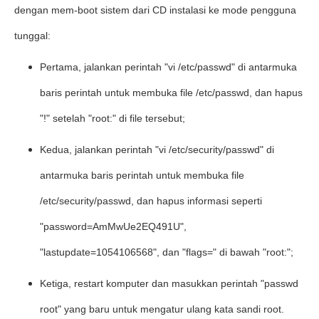
dengan mem-boot sistem dari CD instalasi ke mode pengguna
tunggal:
Pertama, jalankan perintah "vi /etc/passwd" di antarmuka
baris perintah untuk membuka file /etc/passwd, dan hapus
"!" setelah "root:" di file tersebut;
Kedua, jalankan perintah "vi /etc/security/passwd" di
antarmuka baris perintah untuk membuka file
/etc/security/passwd, dan hapus informasi seperti
"password=AmMwUe2EQ491U",
"lastupdate=1054106568", dan "flags=" di bawah "root:";
Ketiga, restart komputer dan masukkan perintah "passwd
root" yang baru untuk mengatur ulang kata sandi root.