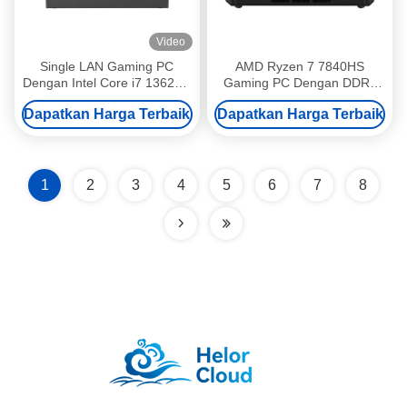
Video
Single LAN Gaming PC
AMD Ryzen 7 7840HS
Dengan Intel Core i7 13620H
Gaming PC Dengan DDR5
Dan GTX 1060 4GB Discrete
64GB RAM Dual LAN Dual
Dapatkan Harga Terbaik
Dapatkan Harga Terbaik
Graphics
Cooling Fan
1
2
3
4
5
6
7
8