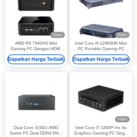
Video
Video
AMD R9 7940HS Mini
Intel Core i9 12900HK Mini
Gaming PC Dengan HDMI
PC Portable Gaming PC
DP M.2 2280 NVMe SSD
12GB Dengan Dual LAN Dual
Dapatkan Harga Terbaik
Dapatkan Harga Terbaik
Dan DDR5 64G
HDMI
Video
Dual Core 3150U AMD
Intel Core I7 1260P Iris Xe
Game PC Dual DDR4 RAM
Graphics Gaming PC Single