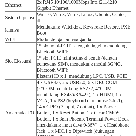
2x RJ45 10/100/1000Mbps Inte i211/i210
Ethernet
Gigabit Ethernet
Win 10, Win 8, Win 7, Linux, Ubuntu, Centos,
Sistem Operasi
dll
Mendukung Watchdog, Keystroke Restore, PXE
lainnya
Boot
WIFI
Modul dengan antena ganda
1* slot mini-PCIE setengah tinggi, mendukung
Bluetooth WIFI;
1* slot PCIE mini setinggi penuh (dengan
Slot Ekspansi
pemegang SIM), mendukung modul 3G/4G,
Bluetooth WIFI;
Ekstensi IO x 1, mendukung LPC, USB, PCIE
4 x USB3.0, 2 x USB2.0, 6 x DB9 COM
(2*COM mendukung RS232, 4*COM
mendukung RS485/RS422), 1 x HDMI, 1 x
VGA, 1 x PS2 (keyboard dan mouse 2-in-1),
14 x GPIO (7 input, 7 output), 1 x Power
Antarmuka I/O
Button, 1 x Reset Button, 1 x Clear CMOS
Button, 1 x 3pin Phoenix Terminal Power Dock
(mendukung input daya 9-36V), 1 x Headphone
Jack, 1 x MIC,1 x Dipswitch (dukungan