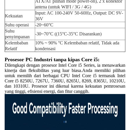
ATX/AT pilihan mode power-on), 2 x konektor
antena (untuk WIFI / 3G / 4G)
Input: AC 100-240V 50-60Hz, Output: DC 9V-
Kekuatan
36V
Suhu operasi
-20~60°C
Suhu
-30~70°C ((15°C-35°C Disarankan)
penyimpanan
Kelembaban
10% ~ 90% °C Kelembaban relatif, Tidak ada
Relatif
kondensasi
Prosesor PC Industri tanpa kipas Core i5:
Dilengkapi dengan prosesor Intel Core i5 Series, ia menawarkan
kinerja dan fleksibilitas yang luar biasa.Anda memiliki pilihan
untuk memilih dari berbagai CPU Intel Core i5 termasuk Intel
Core i5 8250U, 7267U, 7360U, 8265U, 8269, 8365U, 10210U,
dan 10310U. Prosesor ini dikenal karena kekuatan pemrosesan
yang tinggi, efisiensi energi, dan fitur canggih.