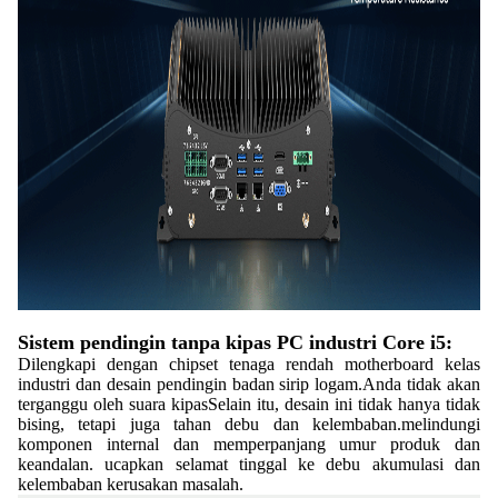
Sistem pendingin tanpa kipas PC industri Core i5:
Dilengkapi dengan chipset tenaga rendah motherboard kelas
industri dan desain pendingin badan sirip logam.Anda tidak akan
terganggu oleh suara kipasSelain itu, desain ini tidak hanya tidak
bising, tetapi juga tahan debu dan kelembaban.melindungi
komponen internal dan memperpanjang umur produk dan
keandalan. ucapkan selamat tinggal ke debu akumulasi dan
kelembaban kerusakan masalah.