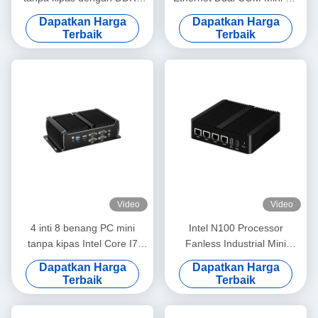
32G Intel Celeron J4125
Industrial Tanpa Fan Dengan
Dapatkan Harga
Dapatkan Harga
J6412 Mini PC
DDR4 32G
Terbaik
Terbaik
Video
Video
4 inti 8 benang PC mini
Intel N100 Processor
tanpa kipas Intel Core I7
Fanless Industrial Mini
1195G7 Dengan Dual LAN
Computer Dual COM DDR4
Dapatkan Harga
Dapatkan Harga
6COM DDR4
RAM 4LAN
Terbaik
Terbaik