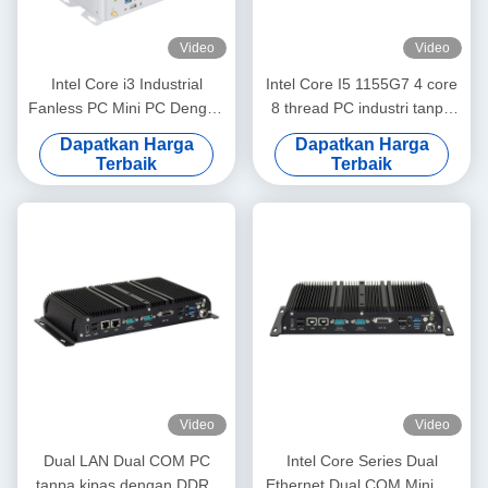
Video
Video
Intel Core i3 Industrial
Intel Core I5 1155G7 4 core
Fanless PC Mini PC Dengan
8 thread PC industri tanpa
GPIO Dan DDR4 16G 6COM
kipas dengan 6COM WiFi
Dapatkan Harga
Dapatkan Harga
dan GPIO
Terbaik
Terbaik
Video
Video
Dual LAN Dual COM PC
Intel Core Series Dual
tanpa kipas dengan DDR4
Ethernet Dual COM Mini PC