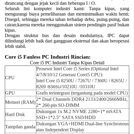
dirancang dengan jejak kecil dan beberapa I / O.
Seluruh lini komputer industri kami: Tanpa kipas, yang
mengurangi biaya pemeliharaan dan meminimalkan waktu henti;
Disegel, sehingga mereka tahan terhadap debu, puing-puing, dan
cairan;karena mereka menggunakan sistem pendingin pasif bukan
kipas.
Dengan struktur bus dan desain modularnya, IPC dapat
dilindungi lebih baik dari gangguan eksternal dan akan beroperasi
lebih stabil.
Core i5 Fanless PC Industri Rincian:
Core i5 PC Industri Tanpa Kipas Detail
Prosesor Intel Core i5 Series (Optional Intel
4/7/8/10/12 Generasi Corei5 CPU):
CPU
Intel Core i5 8250U / 7267U / 7360U / 8265U /
8269 /
/10210U /10310U
8365U
GPU
Grafis terintegrasi (tergantung pada model CPU)
2* Dual Channels DDR4 2133/2400/2666MHz,
Memori (RAM)
2* 260-pin SO-DIMM
Dukungan 1x M.2 NVME 2280+1* mSATA
Hard Disk
SSD+1*2.5" SATA SSD/HDD
Dukungan VGA+HDMI Dual-line Synchronous
Tampilan ganda
atau Independent Display