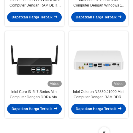
Computer Dengan RAM DDR3
Computer Dengan Windows 10
Dan Chassis Aluminium
Linux Dan DDR3L RAM Hingga
16GB
Dapatkan Harga Terbaik
Dapatkan Harga Terbaik
Video
Video
Intel Core i3 i5 i7 Series Mini
Intel Celeron N2830 J1900 Mini
Computer Dengan DDR4 Atau
Computer Dengan RAM DDR3
DDR3L Memori Dukungan HD
Hingga 8GB Dan LAN Tunggal
Display
Dapatkan Harga Terbaik
Dapatkan Harga Terbaik