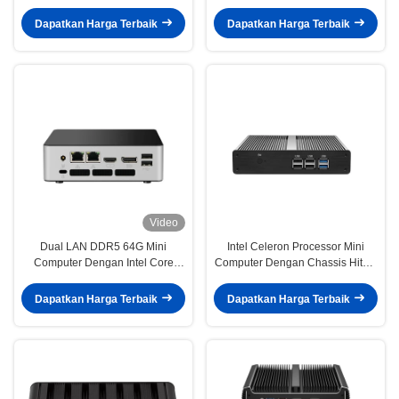
Aluminium Alloy yang
RAM Dukungan 4K HD Display
menampilkan Intel Celeron J1900
Dapatkan Harga Terbaik
Dapatkan Harga Terbaik
Video
Dual LAN DDR5 64G Mini
Intel Celeron Processor Mini
Computer Dengan Intel Core
Computer Dengan Chassis Hitam
Ultra 7 155U Processor Linux
DDR3 8GB RAM Untuk Rumah
Dapatkan Harga Terbaik
Dapatkan Harga Terbaik