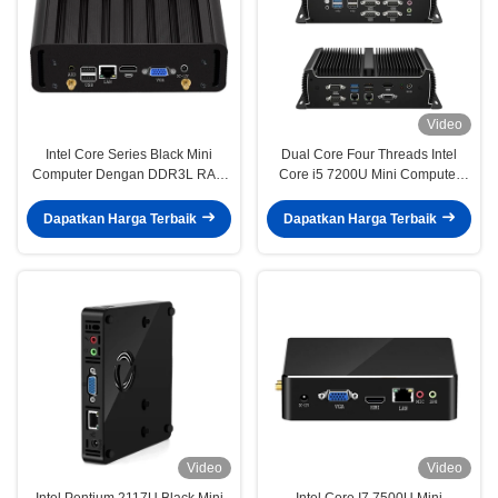
Video
Intel Core Series Black Mini
Dual Core Four Threads Intel
Computer Dengan DDR3L RAM
Core i5 7200U Mini Computer
Single LAN Fome Home Offoce
Dengan Dual DDR4 RAM Dan
6COM
Dapatkan Harga Terbaik
Dapatkan Harga Terbaik
Video
Video
Intel Pentium 2117U Black Mini
Intel Core I7 7500U Mini